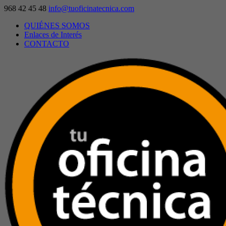
968 42 45 48
info@tuoficinatecnica.com
QUIÉNES SOMOS
Enlaces de Interés
CONTACTO