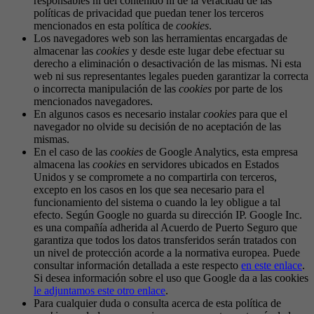
responsables ni del contenido ni de la veracidad de las
políticas de privacidad que puedan tener los terceros
mencionados en esta política de
cookies
.
Los navegadores web son las herramientas encargadas de
almacenar las
cookies
y desde este lugar debe efectuar su
derecho a eliminación o desactivación de las mismas. Ni esta
web ni sus representantes legales pueden garantizar la correcta
o incorrecta manipulación de las
cookies
por parte de los
mencionados navegadores.
En algunos casos es necesario instalar
cookies
para que el
navegador no olvide su decisión de no aceptación de las
mismas.
En el caso de las
cookies
de Google Analytics, esta empresa
almacena las
cookies
en servidores ubicados en Estados
Unidos y se compromete a no compartirla con terceros,
excepto en los casos en los que sea necesario para el
funcionamiento del sistema o cuando la ley obligue a tal
efecto. Según Google no guarda su dirección IP. Google Inc.
es una compañía adherida al Acuerdo de Puerto Seguro que
garantiza que todos los datos transferidos serán tratados con
un nivel de protección acorde a la normativa europea. Puede
consultar información detallada a este respecto
en este enlace
.
Si desea información sobre el uso que Google da a las cookies
le adjuntamos este otro enlace
.
Para cualquier duda o consulta acerca de esta política de