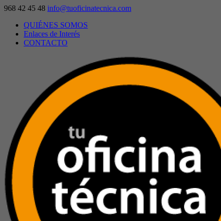
968 42 45 48
info@tuoficinatecnica.com
QUIÉNES SOMOS
Enlaces de Interés
CONTACTO